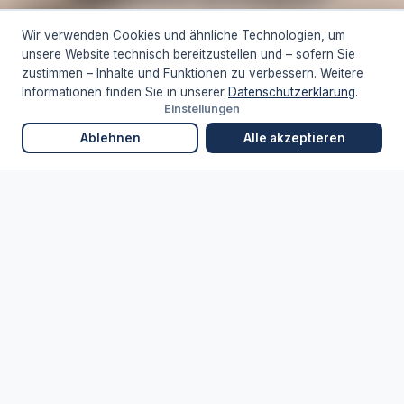
Kostenlos & unverbindlich · Antwort in 48 h · persönlich durch unser
Wir verwenden Cookies und ähnliche Technologien, um
Team
unsere Website technisch bereitzustellen und – sofern Sie
zustimmen – Inhalte und Funktionen zu verbessern. Weitere
INDIVIDUELLE PLANUNG
PERSÖNLICHER ANSPRECHPARTNER
Informationen finden Sie in unserer
Datenschutzerklärung
.
Einstellungen
SCROLL
Ablehnen
Alle akzeptieren