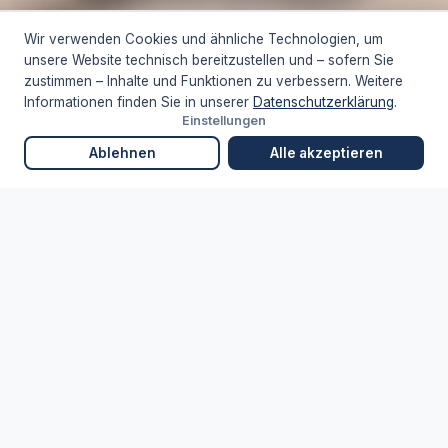
Kostenlos & unverbindlich · Antwort in 48 h · persönlich durch unser
Wir verwenden Cookies und ähnliche Technologien, um
Team
unsere Website technisch bereitzustellen und – sofern Sie
zustimmen – Inhalte und Funktionen zu verbessern. Weitere
INDIVIDUELLE PLANUNG
PERSÖNLICHER ANSPRECHPARTNER
Informationen finden Sie in unserer
Datenschutzerklärung
.
Einstellungen
SCROLL
Ablehnen
Alle akzeptieren